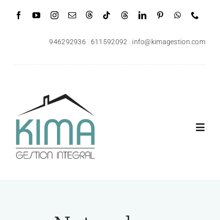
Saltar
al
contenido
946292936
|
611592092
|
info@kimagestion.com
Toggl
Navig
Inicio
Quiénes somos