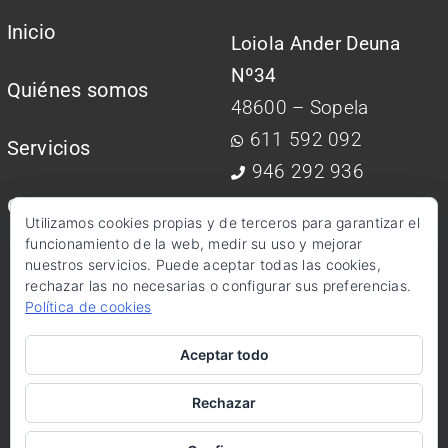
Inicio
Loiola Ander Deuna
Nº34
Quiénes somos
48600 – Sopela
611 592 092
Servicios
946 292 936
Contactar
Utilizamos cookies propias y de terceros para garantizar el
info@kimagestion.com
funcionamiento de la web, medir su uso y mejorar
nuestros servicios. Puede aceptar todas las cookies,
rechazar las no necesarias o configurar sus preferencias.
Política de cookies
Aceptar todo
© 2026•
Kima Gestión Integral
•
Aviso Legal Y Política De
Privacidad
Rechazar