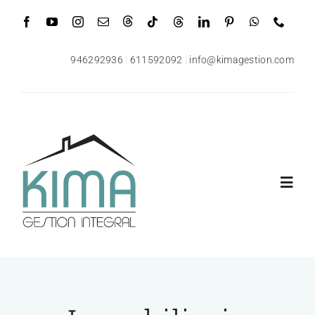
Saltar
al
contenido
946292936
|
611592092
|
info@kimagestion.com
Toggl
Navig
Inicio
Quiénes somos