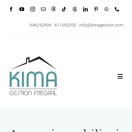
Saltar
al
contenido
946292936
|
611592092
|
info@kimagestion.com
Toggl
Navig
Inicio
Quiénes somos