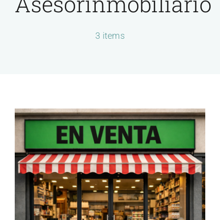
Asesorinmobiliario
Servicios
3 items
Contactar